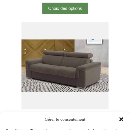
Choix des options
Bellini Canapé Convertible
Gérer le consentement
1 490,00
€
–
2 190,00
€