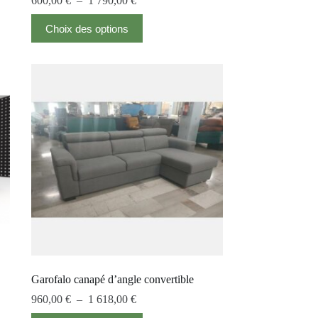
600,00
€
–
1 790,00
€
Choix des options
Garofalo canapé d’angle convertible
960,00
€
–
1 618,00
€