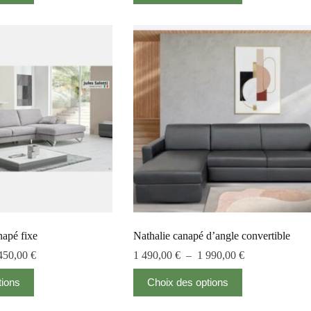
apé fixe
Nathalie canapé d’angle convertible
450,00
€
1 490,00
€
–
1 990,00
€
tions
Choix des options