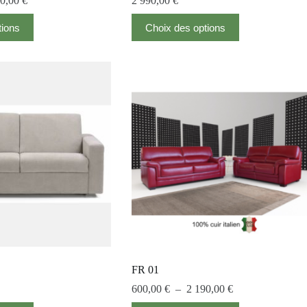
90,00
€
2 990,00
€
tions
Choix des options
FR 01
600,00
€
–
2 190,00
€