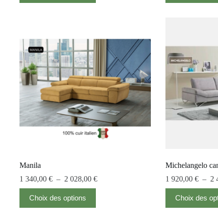
Manila
Michelangelo can
1 340,00
€
–
2 028,00
€
1 920,00
€
–
2 
Choix des options
Choix des op