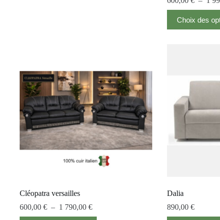
600,00
€
–
1 9
Choix des op
Cléopatra versailles
Dalia
600,00
€
–
1 790,00
€
890,00
€