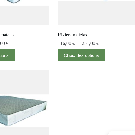
matelas
Riviera matelas
,00
€
116,00
€
–
251,00
€
tions
Choix des options