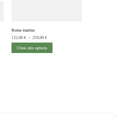
Roma matelas
122,00
€
–
259,00
€
Choix des options