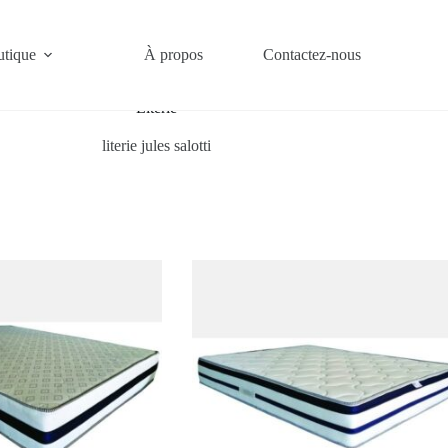
tique
À propos
Contactez-nous
Accueil
/
Literie
Literie
literie jules salotti