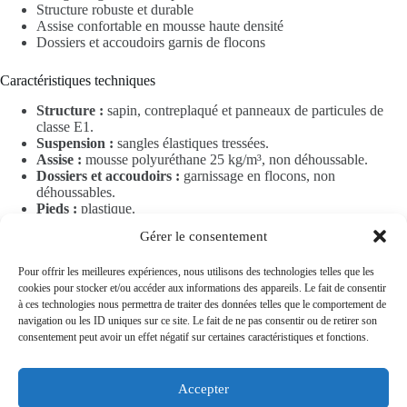
Structure robuste et durable
Assise confortable en mousse haute densité
Dossiers et accoudoirs garnis de flocons
Caractéristiques techniques
Structure :
sapin, contreplaqué et panneaux de particules de
classe E1.
Suspension :
sangles élastiques tressées.
Assise :
mousse polyuréthane 25 kg/m³, non déhoussable.
Dossiers et accoudoirs :
garnissage en flocons, non
déhoussables.
Pieds :
plastique.
Revêtement :
cuir de taureau, épaisseur 1,8 mm.
Gérer le consentement
Composition personnalisable
Pour offrir les meilleures expériences, nous utilisons des technologies telles que les
cookies pour stocker et/ou accéder aux informations des appareils. Le fait de consentir
Le modèle
ROMA – Finition Versailles
est disponible en
fauteuil, 2
à ces technologies nous permettra de traiter des données telles que le comportement de
places et 3 places
. Composez votre salon selon vos envies et
navigation ou les ID uniques sur ce site. Le fait de ne pas consentir ou de retirer son
choisissez la configuration qui s’adapte parfaitement à votre intérieur.
consentement peut avoir un effet négatif sur certaines caractéristiques et fonctions.
Pour toute composition personnalisée ou pour obtenir un devis, notre
équipe est à votre disposition.
Accepter