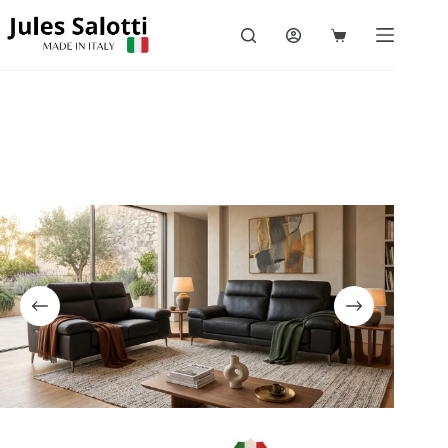
Accueil
/
Canapé fixe en cuir
/
Russel